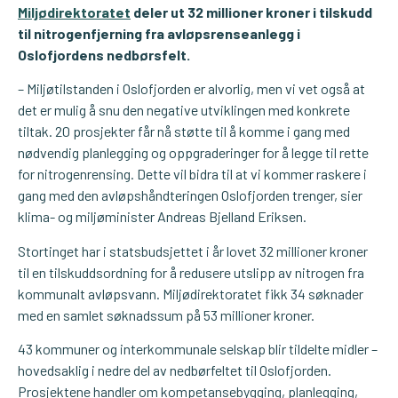
Miljødirektoratet
deler ut 32 millioner kroner i tilskudd
til nitrogenfjerning fra avløpsrenseanlegg i
Oslofjordens nedbørsfelt.
– Miljøtilstanden i Oslofjorden er alvorlig, men vi vet også at
det er mulig å snu den negative utviklingen med konkrete
tiltak. 20 prosjekter får nå støtte til å komme i gang med
nødvendig planlegging og oppgraderinger for å legge til rette
for nitrogenrensing. Dette vil bidra til at vi kommer raskere i
gang med den avløpshåndteringen Oslofjorden trenger, sier
klima- og miljøminister Andreas Bjelland Eriksen.
Stortinget har i statsbudsjettet i år lovet 32 millioner kroner
til en tilskuddsordning for å redusere utslipp av nitrogen fra
kommunalt avløpsvann. Miljødirektoratet fikk 34 søknader
med en samlet søknadssum på 53 millioner kroner.
43 kommuner og interkommunale selskap blir tildelte midler –
hovedsaklig i nedre del av nedbørfeltet til Oslofjorden.
Prosjektene handler om kompetansebygging, planlegging,