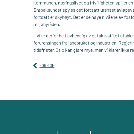
kommunen, næringslivet og frivilligheten spiller en h
Drøbaksundet spyles det fortsatt urenset avløpsvann
fortsatt er skyhøyt. Det er de høye nivåene av fosfo
miljøbyråden.
– Vi er derfor helt avhengig av et taktskifte i etabl
forurensingen fra landbruket og industrien. Regje
tidsfrister. Oslo kan gjøre mye, men vi klarer ikke r
FORRIGE