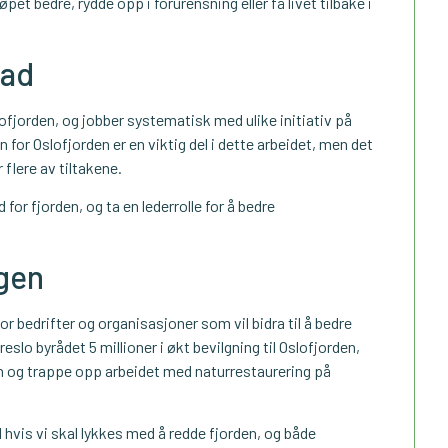
pet bedre, rydde opp i forurensning eller få livet tilbake i
nad
fjorden, og jobber systematisk med ulike initiativ på
 for Oslofjorden er en viktig del i dette arbeidet, men det
 flere av tiltakene.
 for fjorden, og ta en lederrolle for å bedre
ngen
 bedrifter og organisasjoner som vil bidra til å bedre
reslo byrådet 5 millioner i økt bevilgning til Oslofjorden,
en og trappe opp arbeidet med naturrestaurering på
hvis vi skal lykkes med å redde fjorden, og både