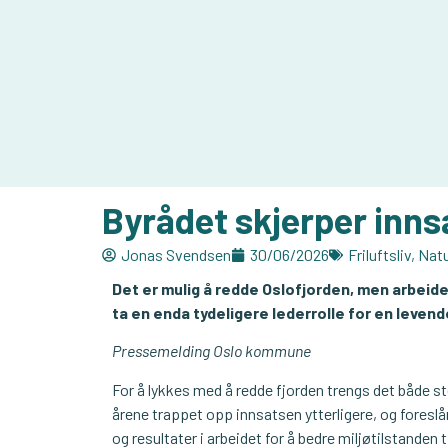
Byrådet skjerper inns
Jonas Svendsen
30/06/2026
Friluftsliv
,
Natu
Det er mulig å redde Oslofjorden, men arbeide
ta en enda tydeligere lederrolle for en levend
Pressemelding Oslo kommune
For å lykkes med å redde fjorden trengs det både s
årene trappet opp innsatsen ytterligere, og foreslår
og resultater i arbeidet for å bedre miljøtilstanden ti