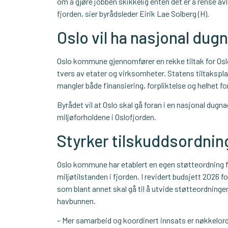
om å gjøre jobben skikkelig enten det er å rense avlø
fjorden, sier byrådsleder Eirik Lae Solberg (H).
Oslo vil ha nasjonal dug
Oslo kommune gjennomfører en rekke tiltak for Oslo
tvers av etater og virksomheter. Statens tiltaksplan
mangler både finansiering, forpliktelse og helhet for
Byrådet vil at Oslo skal gå foran i en nasjonal dugnad
miljøforholdene i Oslofjorden.
Styrker tilskuddsordni
Oslo kommune har etablert en egen støtteordning for
miljøtilstanden i fjorden. I revidert budsjett 2026 fo
som blant annet skal gå til å utvide støtteordning
havbunnen.
– Mer samarbeid og koordinert innsats er nøkkelord 