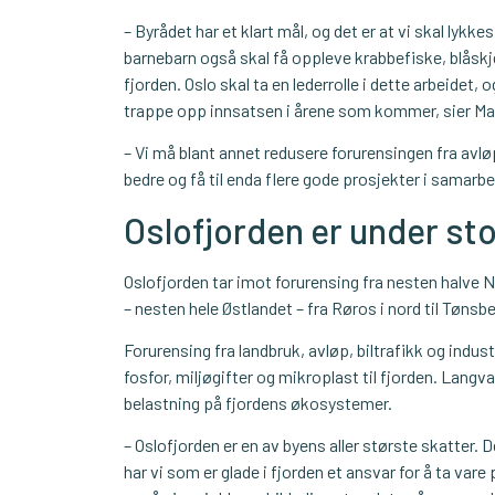
– Byrådet har et klart mål, og det er at vi skal lykk
barnebarn også skal få oppleve krabbefiske, blåskj
fjorden. Oslo skal ta en lederrolle i dette arbeidet,
trappe opp innsatsen i årene som kommer, sier Mari
– Vi må blant annet redusere forurensingen fra av
bedre og få til enda flere gode prosjekter i samarbei
Oslofjorden er under st
Oslofjorden tar imot forurensing fra nesten halve
– nesten hele Østlandet – fra Røros i nord til Tønsber
Forurensing fra landbruk, avløp, biltrafikk og industri
fosfor, miljøgifter og mikroplast til fjorden. Langv
belastning på fjordens økosystemer.
– Oslofjorden er en av byens aller største skatter. De
har vi som er glade i fjorden et ansvar for å ta var