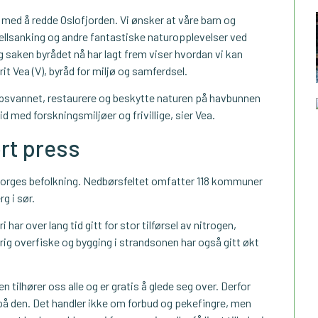
es med å redde Oslofjorden. Vi ønsker at våre barn og
ellsanking og andre fantastiske naturopplevelser ved
 og saken byrådet nå har lagt frem viser hvordan vi kan
t Vea (V), byråd for miljø og samferdsel.
løpsvannet, restaurere og beskytte naturen på havbunnen
d med forskningsmiljøer og frivillige, sier Vea.
ort press
 Norges befolkning. Nedbørsfeltet omfatter 118 kommuner
g i sør.
 har over lang tid gitt for stor tilførsel av nitrogen,
arig overfiske og bygging i strandsonen har også gitt økt
n tilhører oss alle og er gratis å glede seg over. Derfor
e på den. Det handler ikke om forbud og pekefingre, men