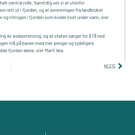
elt sentral rolle. Samtidig vet vi at utenfor
 rett ut i fjorden, og at avrenningen fra landbruket
r og nitrogen i fjorden som kveler livet under vann, sier
ering av avløpsrensing, og at staten sørger for å få ned
ringen må på banen med mer penger og tydeligere
edde fjorden alene, sier Marit Vea.
NESTE