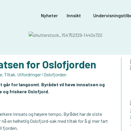
Nyheter
Innsikt
Undervisningstilbu
atsen for Oslofjorden
r
,
Tiltak
,
Utfordringer i Oslofjorden
t går for langsomt. Byrådet vil heve innsatsen og
e og friskere Oslofjord.
terkere innsats og høyere tempo. Byrådet har de siste
 nå en helhetlig Oslofjord-sak med tiltak for å gi mer fart
l fjorden.