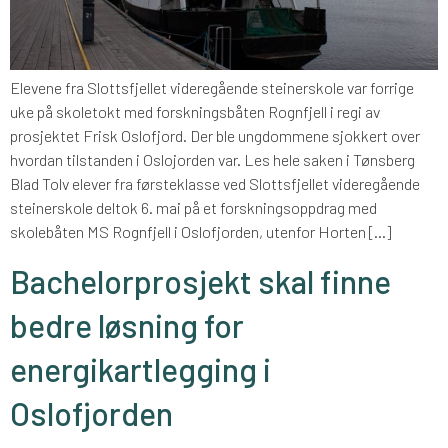
Elevene fra Slottsfjellet videregående steinerskole var forrige
uke på skoletokt med forskningsbåten Rognfjell i regi av
prosjektet Frisk Oslofjord. Der ble ungdommene sjokkert over
hvordan tilstanden i Oslojorden var. Les hele saken i Tønsberg
Blad Tolv elever fra førsteklasse ved Slottsfjellet videregående
steinerskole deltok 6. mai på et forskningsoppdrag med
skolebåten MS Rognfjell i Oslofjorden, utenfor Horten […]
Bachelorprosjekt skal finne
bedre løsning for
energikartlegging i
Oslofjorden