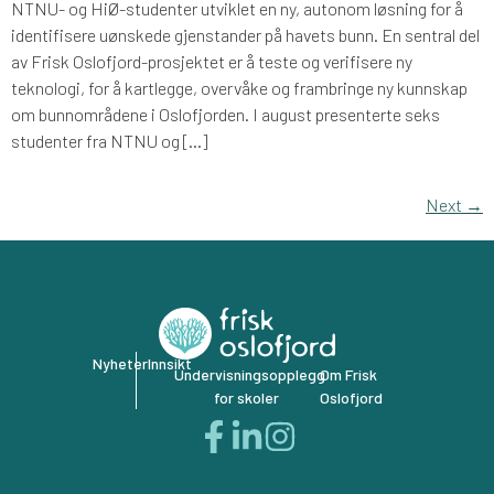
NTNU- og HiØ-studenter utviklet en ny, autonom løsning for å
identifisere uønskede gjenstander på havets bunn. En sentral del
av Frisk Oslofjord-prosjektet er å teste og verifisere ny
teknologi, for å kartlegge, overvåke og frambringe ny kunnskap
om bunnområdene i Oslofjorden. I august presenterte seks
studenter fra NTNU og […]
Next
→
Nyheter
Innsikt
Undervisningsopplegg
Om Frisk
for skoler
Oslofjord