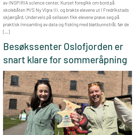
av INSPIRIA science center. Kurset foregikk om bord på
skolebåten M/S Ny Vigra III, og brakte elevene ut i Fredrikstads
skjærgård. Underveis på seilasen fikk elevene prøve seg på
praktisk innsamling av data og fisking med bløtbunnstrål, før de
[…]
Besøkssenter Oslofjorden er
snart klare for sommeråpning