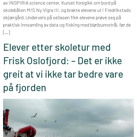
av INSPIRIA science center. Kurset foregikk om bord på
skolebåten M/S Ny Vigra III, og brakte elevene ut i Fredrikstads
skjærgård. Underveis på seilasen fikk elevene prøve seg på
praktisk innsamling av data og fisking med bløtbunnstrål, før de
[…]
Elever etter skoletur med
Frisk Oslofjord: – Det er ikke
greit at vi ikke tar bedre vare
på fjorden