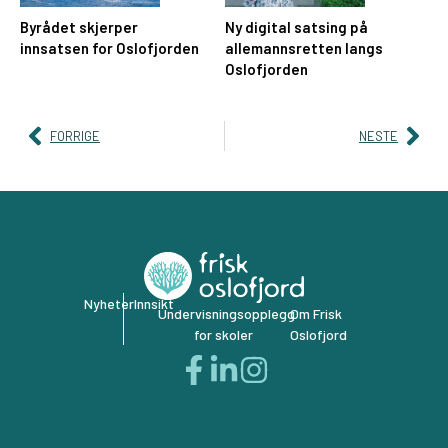
Byrådet skjerper
Ny digital satsing på
innsatsen for Oslofjorden
allemannsretten langs
Oslofjorden
FORRIGE
NESTE
Nyheter
Innsikt
Undervisningsopplegg
Om Frisk
for skoler
Oslofjord