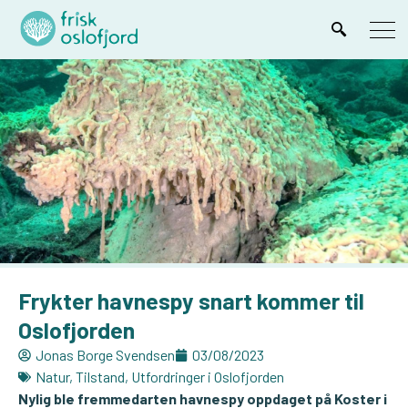
Frykter havnespy snart kommer til
Oslofjorden
Jonas Borge Svendsen
03/08/2023
Natur
,
Tilstand
,
Utfordringer i Oslofjorden
Nylig ble fremmedarten havnespy oppdaget på Koster i