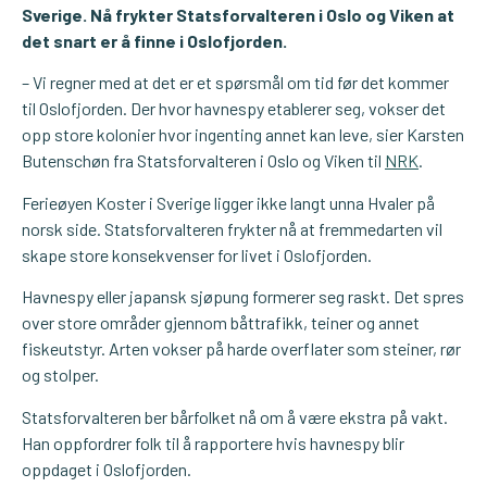
Sverige. Nå frykter Statsforvalteren i Oslo og Viken at
det snart er å finne i Oslofjorden.
– Vi regner med at det er et spørsmål om tid før det kommer
til Oslofjorden. Der hvor havnespy etablerer seg, vokser det
opp store kolonier hvor ingenting annet kan leve, sier Karsten
Butenschøn fra Statsforvalteren i Oslo og Viken til
NRK
.
Ferieøyen Koster i Sverige ligger ikke langt unna Hvaler på
norsk side. Statsforvalteren frykter nå at fremmedarten vil
skape store konsekvenser for livet i Oslofjorden.
Havnespy eller japansk sjøpung formerer seg raskt. Det spres
over store områder gjennom båttrafikk, teiner og annet
fiskeutstyr. Arten vokser på harde overflater som steiner, rør
og stolper.
Statsforvalteren ber bårfolket nå om å være ekstra på vakt.
Han oppfordrer folk til å rapportere hvis havnespy blir
oppdaget i Oslofjorden.