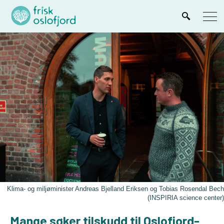
Klima- og miljøminister Andreas Bjelland Eriksen og Tobias Rosendal Bech
(INSPIRIA science center)
Mange søker tilskudd til Oslofjord-