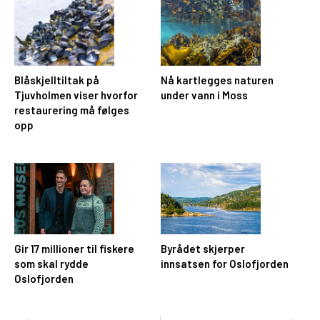
Blåskjelltiltak på
Nå kartlegges naturen
Tjuvholmen viser hvorfor
under vann i Moss
restaurering må følges
opp
Gir 17 millioner til fiskere
Byrådet skjerper
som skal rydde
innsatsen for Oslofjorden
Oslofjorden