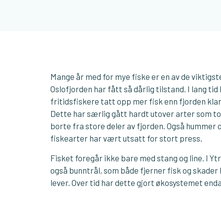
Mange år med for mye fiske er en av de viktigste
Oslofjorden har fått så dårlig tilstand. I lang t
fritidsfiskere tatt opp mer fisk enn fjorden kla
Dette har særlig gått hardt utover arter som t
borte fra store deler av fjorden. Også hummer
fiskearter har vært utsatt for stort press.
Fisket foregår ikke bare med stang og line. I Yt
også bunntrål, som både fjerner fisk og skade
lever. Over tid har dette gjort økosystemet end