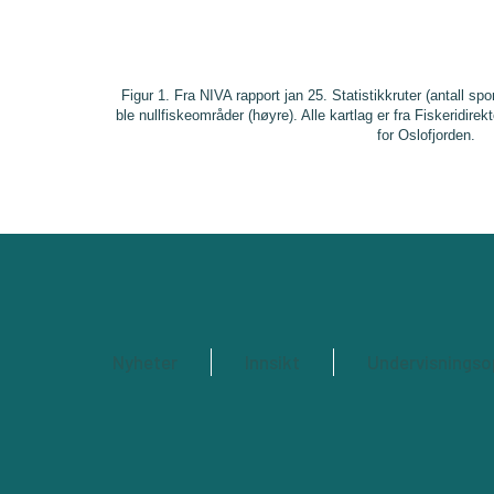
Figur 1. Fra NIVA rapport jan 25. Statistikkruter (antall spo
ble nullfiskeområder (høyre). Alle kartlag er fra Fiskeridire
for Oslofjorden.
Nyheter
Innsikt
Undervisningsop