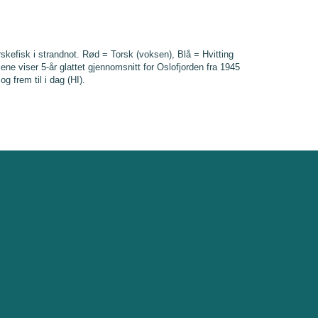
rskefisk i strandnot. Rød = Torsk (voksen), Blå = Hvitting
ene viser 5-år glattet gjennomsnitt for Oslofjorden fra 1945
og frem til i dag (HI).