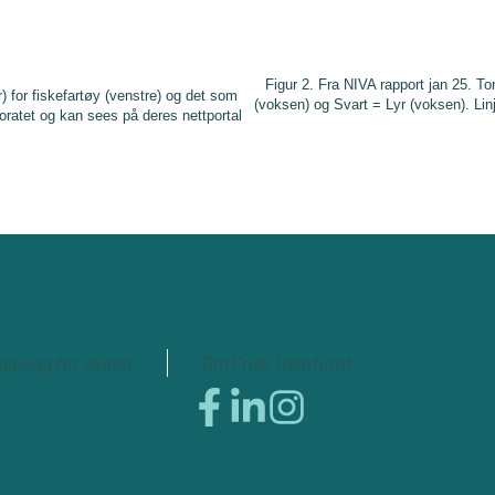
Figur 2. Fra NIVA rapport jan 25. To
r) for fiskefartøy (venstre) og det som
(voksen) og Svart = Lyr (voksen). Linj
ktoratet og kan sees på deres nettportal
plegg for skoler
Om Frisk Oslofjord