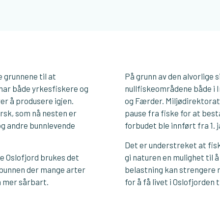
 grunnene til at
På grunn av den alvorlige 
id har både yrkesfiskere og
nullfiskeområdene både i I
rer å produsere igjen.
og Færder. Miljødirektorat
orsk, som nå nesten er
pause fra fiske for at best
 og andre bunnlevende
forbudet ble innført fra 1. j
Det er understreket at fis
re Oslofjord brukes det
gi naturen en mulighet til 
r bunnen der mange arter
belastning kan strengere r
a mer sårbart.
for å få livet i Oslofjorden 