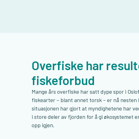
Overfiske har result
fiskeforbud
Mange års overfiske har satt dype spor i Oslof
fiskearter – blant annet torsk – er nå nesten 
situasjonen har gjort at myndighetene har ve
i store deler av fjorden for å gi økosystemet e
opp igjen.