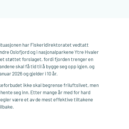
situasjonen har Fiskeridirektoratet vedtatt
ndre Oslofjord og i nasjonalparkene Ytre Hvaler
et støttet forslaget, fordi fjorden trenger en
andene skal få tid til å bygge seg opp igjen, og
anuar 2026 og gjelder i 10 år.
keforbudet ikke skal begrense friluftslivet, men
å hente seg inn. Etter mange år med for hard
egler være et av de mest effektive tiltakene
tilbake.