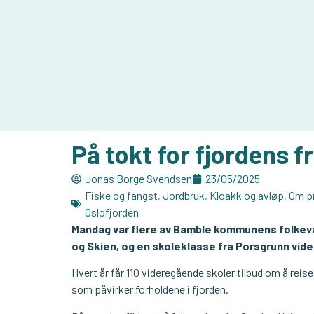
På tokt for fjordens f
Jonas Borge Svendsen
23/05/2025
Fiske og fangst
,
Jordbruk
,
Kloakk og avløp
,
Om pr
Oslofjorden
Mandag var flere av Bamble kommunens folkeva
og Skien, og en skoleklasse fra Porsgrunn vid
Hvert år får 110 videregående skoler tilbud om å reis
som påvirker forholdene i fjorden.