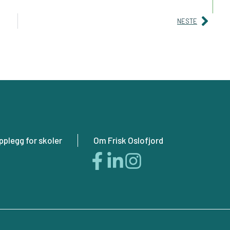
NESTE
plegg for skoler
Om Frisk Oslofjord