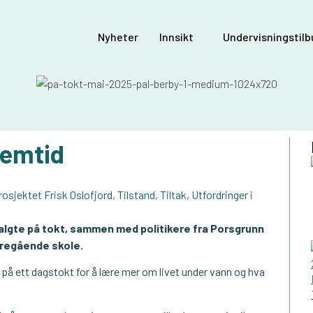
Nyheter
Innsikt
Undervisningstilbu
remtid
osjektet Frisk Oslofjord
,
Tilstand
,
Tiltak
,
Utfordringer i
lgte på tokt, sammen med politikere fra Porsgrunn
eregående skole.
e på ett dagstokt for å lære mer om livet under vann og hva