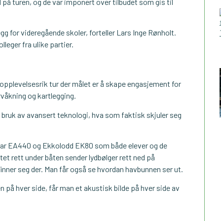
på turen, og de var imponert over tilbudet som gis til
g for videregående skoler, forteller Lars Inge Rønholt.
leger fra ulike partier.
n opplevelsesrik tur der målet er å skape engasjement for
rvåkning og kartlegging.
d bruk av avansert teknologi, hva som faktisk skjuler seg
onar EA440 og Ekkolodd EK80 som både elever og de
et rett under båten sender lydbølger rett ned på
inner seg der. Man får også se hvordan havbunnen ser ut.
 på hver side, får man et akustisk bilde på hver side av