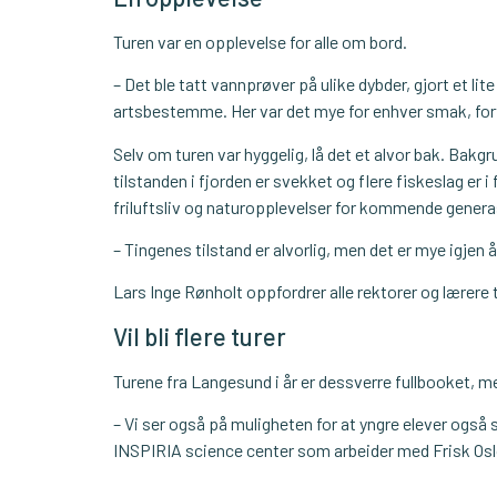
Turen var en opplevelse for alle om bord.
– Det ble tatt vannprøver på ulike dybder, gjort et lit
artsbestemme. Her var det mye for enhver smak, fort
Selv om turen var hyggelig, lå det et alvor bak. Bakg
tilstanden i fjorden er svekket og flere fiskeslag er i 
friluftsliv og naturopplevelser for kommende genera
– Tingenes tilstand er alvorlig, men det er mye igjen å
Lars Inge Rønholt oppfordrer alle rektorer og lærere ti
Vil bli flere turer
Turene fra Langesund i år er dessverre fullbooket, men 
– Vi ser også på muligheten for at yngre elever også 
INSPIRIA science center som arbeider med Frisk Osl