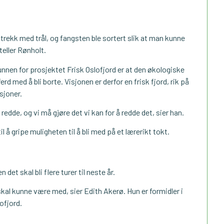
e trekk med trål, og fangsten ble sortert slik at man kunne
eller Rønholt.
runnen for prosjektet Frisk Oslofjord er at den økologiske
ferd med å bli borte. Visjonen er derfor en frisk fjord, rik på
sjoner.
 redde, og vi må gjøre det vi kan for å redde det, sier han.
l å gripe muligheten til å bli med på et lærerikt tokt.
det skal bli flere turer til neste år.
skal kunne være med, sier Edith Akerø. Hun er formidler i
ofjord.