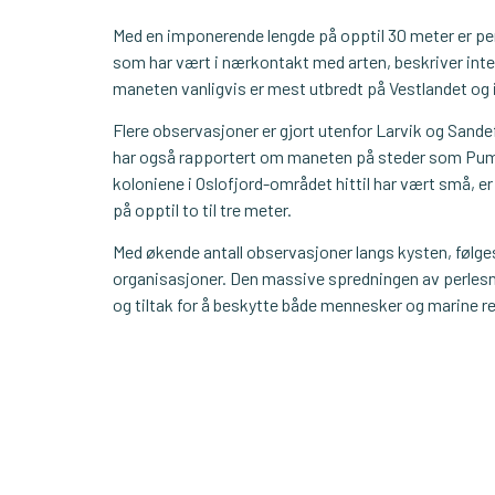
Med en imponerende lengde på opptil 30 meter er p
som har vært i nærkontakt med arten, beskriver inte
maneten vanligvis er mest utbredt på Vestlandet og 
Flere observasjoner er gjort utenfor Larvik og Sande
har også rapportert om maneten på steder som Pump
koloniene i Oslofjord-området hittil har vært små, e
på opptil to til tre meter.
Med økende antall observasjoner langs kysten, følges 
organisasjoner. Den massive spredningen av perles
og tiltak for å beskytte både mennesker og marine r