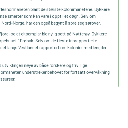
erlesnormaneten blant de største kolonimanetene. Dykkere
nse smerter som kan vare i opptil et døgn. Selv om
i Nord-Norge, har den også begynt å spre seg sørover.
fjord, og et eksemplar ble nylig sett på Nøtterøy. Dykkere
ehuset i Drøbak. Selv om de fleste innrapporterte
r det langs Vestlandet rapportert om kolonier med lengder
utviklingen nøye av både forskere og frivillige
normaneten understreker behovet for fortsatt overvåkning
essurser.