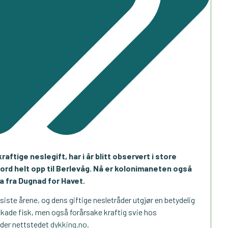
ftige neslegift, har i år blitt observert i store
nord helt opp til Berlevåg. Nå er kolonimaneten også
ta fra Dugnad for Havet.
iste årene, og dens giftige nesletråder utgjør en betydelig
kade fisk, men også forårsake kraftig svie hos
der nettstedet
dykking.no
.