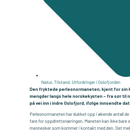
Natur
,
Tilstand
,
Utfordringer i Oslofjorden
Den fryktede perlesnormaneten, kjent for sin kra
mengder langs hele norskekysten – fra sør til 
på vei inn i indre Oslofjord, ifølge innsendte da
Perlesnormaneten har dukket opp i økende antall de s
fare for oppdrettsnæringen. Maneten kan ikke bare s
mennesker som kommer i kontakt med den. Det mel