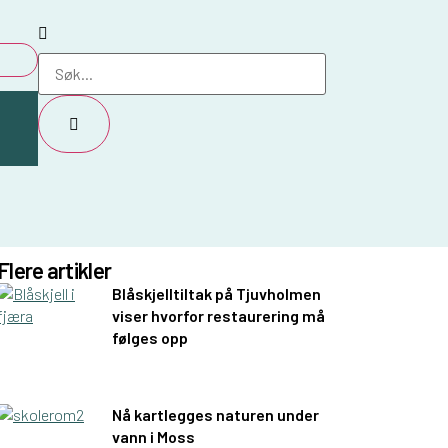
oler
Flere artikler
Blåskjelltiltak på Tjuvholmen
viser hvorfor restaurering må
følges opp
Nå kartlegges naturen under
vann i Moss