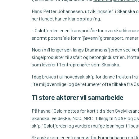
Hans Petter Johannesen, utviklingssjef i Skanska og
her i landet har en klar oppfatning.
– Oslofjorden er en transportåre for overskuddsmass
enormt potensiale for miljøvennlig transport, mene
Noen mil lenger sør, langs Drammensfjorden ved Ver
singelprodukter til asfalt og betongindustrien. Mot
som leverer til entreprenører som Skanska.
I dag brukes i all hovedsak skip for denne frakten fra
lite miljøvennlige, og de returnerer ofte tilbake fra Osl
Ti store aktører vil samarbeide
På havna i Oslo møttes for kort tid siden Svelviksa
Skanska, Veidekke, NCC, NRC i tillegg til NOAH og Os
skip i Oslofjorden og vurdere mulige løsninger til best
Skanska som er entreprenør for Fornebubanen og fler