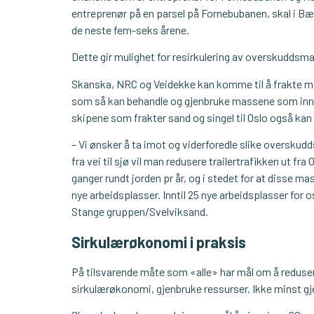
entreprenør på en parsel på Fornebubanen, skal i B
de neste fem-seks årene.
Dette gir mulighet for resirkulering av overskuddsma
Skanska, NRC og Veidekke kan komme til å frakte mas
som så kan behandle og gjenbruke massene som innsa
skipene som frakter sand og singel til Oslo også ka
– Vi ønsker å ta imot og viderforedle slike oversku
fra vei til sjø vil man redusere trailertrafikken ut fra
ganger rundt jorden pr år, og i stedet for at disse m
nye arbeidsplasser. Inntil 25 nye arbeidsplasser for 
Stange gruppen/Svelviksand.
Sirkulærøkonomi i praksis
På tilsvarende måte som «alle» har mål om å reduser
sirkulærøkonomi, gjenbruke ressurser. Ikke minst gj