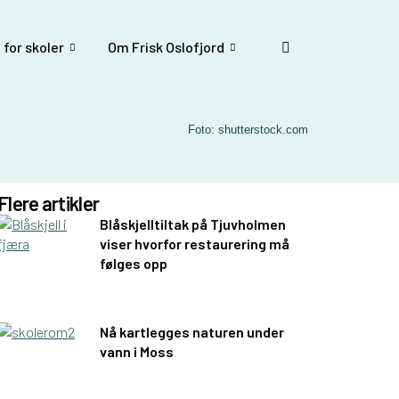
 for skoler
Om Frisk Oslofjord
Foto: shutterstock.com
Flere artikler
Blåskjelltiltak på Tjuvholmen
viser hvorfor restaurering må
følges opp
Nå kartlegges naturen under
vann i Moss