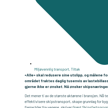
Miljøvennlig transport
,
Tiltak
«Alle» skal redusere sine utslipp, og målene fo
området fraktes daglig tusenvis av lastebillas
gjerne ikke er ønsket. Nå ønsker skipsnæringe
Det mener ti av de største aktørene i bransjen. Nå 
effektivisere skipstransport, skape grunnlag for byg
fjerne biler fra vegene, skriver
Grønt Skipsfartsprog