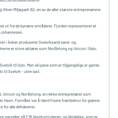
 Viken Miljøpark AS, en av de aller største entreprenørene
er ut fra de bynære områdene. Fjorden representerer et
r Johannesen.
ket i Asker produserer Svelviksand sand- og
takerne er store aktører som NorBetong og Unicon i Oslo,
 Svelvik til Oslo. Men skipene som er tilgjengelige er gamle,
o til Svelvik – uten last.
nd, Unicon og NorBetong, en rekke entreprenører som
lo Havn. Formålet var å identifisere fraktbehov for grønne
e for alle deltakerne.
e parseller på E18 Vestkorrioderen, og Veidekke, som er