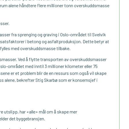
ærum alene håndtere flere millioner tonn overskuddsmasse
sser.
ser fra sprenging og graving i Oslo-området til Svelvik
tsfaktorer i betong og asfaltproduksjon. Dette betyr at
n fylles med overskuddsmasse tilbake.
ddsmasser. Ved å flytte transporten av overskuddsmasser
 Oslo-området med inntil 3 millioner kilometer eller 75
assene er et problem blir de en ressurs som også vil skape
oss alene, bekrefter Stig Skarbø som er konsernsjef i
e utslipp, har «alle» mål om å skape mer
elder det byggebransjen.