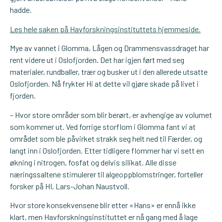
hadde.
Les hele saken på Havforskningsinstituttets hjemmeside.
Mye av vannet i Glomma, Lågen og Drammensvassdraget har
rent videre ut i Oslofjorden. Det har igjen ført med seg
materialer, rundballer, trær og busker ut i den allerede utsatte
Oslofjorden. Nå frykter Hi at dette vil gjøre skade på livet i
fjorden.
– Hvor store områder som blir berørt, er avhengige av volumet
som kommer ut. Ved forrige storflom i Glomma fant vi at
området som ble påvirket strakk seg helt ned til Færder, og
langt inn i Oslofjorden. Etter tidligere flommer har vi sett en
økning i nitrogen, fosfat og delvis silikat. Alle disse
næringssaltene stimulerer til algeoppblomstringer, forteller
forsker på HI, Lars-Johan Naustvoll.
Hvor store konsekvensene blir etter «Hans» er ennå ikke
klart, men Havforskningsinstituttet er nå gang med å lage