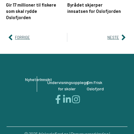
Gir 17 millioner til fiskere
Byrådet skjerper
som skal rydde
innsatsen for Oslofjorden
Oslofjorden
FORRIGE
NESTE
Nyheter
Innsikt
Undervisningsopplegg
Om Frisk
for skoler
Oslofjord