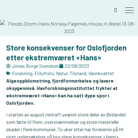
Store konsekvenser for Oslofjorden
etter ekstremværet «Hans»
Jonas Borge Svendsen
22/08/2023
Forskning
,
Friluftsliv
,
Natur
,
Tilstand
,
Vannkvalitet
Algeoppblomstring, fjordformørkelse og lavere
oksygennivå. Havforskningsinstituttet frykter at
ekstremværet «Hans» kan ha satt dype spor i
Oslofjorden.
I starten av august inntraff uværet store deler av Østlandet
som førte til flom, oversvømmelser og store materielle
skader i flere kommuner. To uker etter har forskerne på HI
gjort undersøkelser på hva slags konsekvenser «Hans»