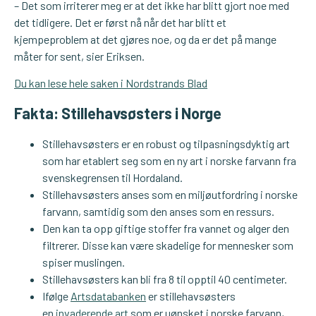
– Det som irriterer meg er at det ikke har blitt gjort noe med
det tidligere. Det er først nå når det har blitt et
kjempeproblem at det gjøres noe, og da er det på mange
måter for sent, sier Eriksen.
Du kan lese hele saken i Nordstrands Blad
Fakta: Stillehavsøsters i Norge
Stillehavsøsters er en robust og tilpasningsdyktig art
som har etablert seg som en ny art i norske farvann fra
svenskegrensen til Hordaland.
Stillehavsøsters anses som en miljøutfordring i norske
farvann, samtidig som den anses som en ressurs.
Den kan ta opp giftige stoffer fra vannet og alger den
filtrerer. Disse kan være skadelige for mennesker som
spiser muslingen.
Stillehavsøsters kan bli fra 8 til opptil 40 centimeter.
Ifølge
Artsdatabanken
er stillehavsøsters
en
invaderende art
som er uønsket i norske farvann,