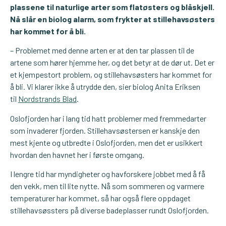
plassene til naturlige arter som flatøsters og blåskjell.
Nå slår en biolog alarm, som frykter at stillehavsøsters
har kommet for å bli.
– Problemet med denne arten er at den tar plassen til de
artene som hører hjemme her, og det betyr at de dør ut. Det er
et kjempestort problem, og stillehavsøsters har kommet for
å bli. Vi klarer ikke å utrydde den, sier biolog Anita Eriksen
til
Nordstrands Blad
.
Oslofjorden har i lang tid hatt problemer med fremmedarter
som invaderer fjorden. Stillehavsøstersen er kanskje den
mest kjente og utbredte i Oslofjorden, men det er usikkert
hvordan den havnet her i første omgang.
I lengre tid har myndigheter og havforskere jobbet med å få
den vekk, men til lite nytte. Nå som sommeren og varmere
temperaturer har kommet, så har også flere oppdaget
stillehavsøssters på diverse badeplasser rundt Oslofjorden.