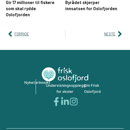
Gir 17 millioner til fiskere
Byrådet skjerper
som skal rydde
innsatsen for Oslofjorden
Oslofjorden
FORRIGE
NESTE
Nyheter
Innsikt
Undervisningsopplegg
Om Frisk
for skoler
Oslofjord