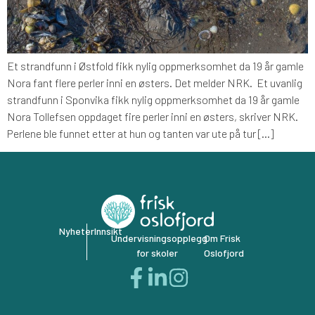
Et strandfunn i Østfold fikk nylig oppmerksomhet da 19 år gamle
Nora fant flere perler inni en østers. Det melder NRK. Et uvanlig
strandfunn i Sponvika fikk nylig oppmerksomhet da 19 år gamle
Nora Tollefsen oppdaget fire perler inni en østers, skriver NRK.
Perlene ble funnet etter at hun og tanten var ute på tur […]
Nyheter
Innsikt
Undervisningsopplegg
Om Frisk
for skoler
Oslofjord