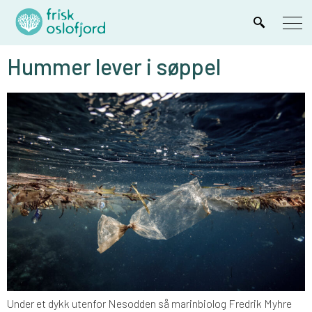
Hummer lever i søppel
Under et dykk utenfor Nesodden så marinbiolog Fredrik Myhre