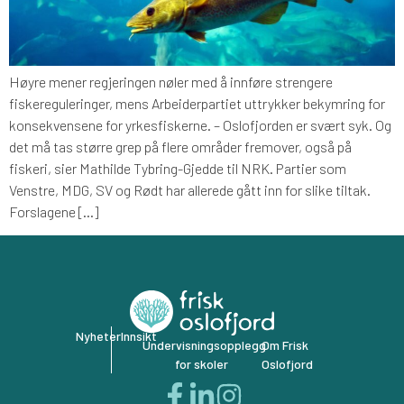
Høyre mener regjeringen nøler med å innføre strengere
fiskereguleringer, mens Arbeiderpartiet uttrykker bekymring for
konsekvensene for yrkesfiskerne. – Oslofjorden er svært syk. Og
det må tas større grep på flere områder fremover, også på
fiskeri, sier Mathilde Tybring-Gjedde til NRK. Partier som
Venstre, MDG, SV og Rødt har allerede gått inn for slike tiltak.
Forslagene […]
Nyheter
Innsikt
Undervisningsopplegg
Om Frisk
for skoler
Oslofjord