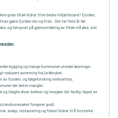
re gode tiltak bidrar til en bedre miljøtilstand i fjorden.
kan gjøre fjorden ren og frisk. Det tar flere år før
lbake, og tempoet på gjennomføring av tiltak må øke, sier
mesider
under bygging og mange kommuner utreder løsninger.
gir redusert avrenning fra jordbruket.
er av fjorden, og følgeforsking iverksettes.
muner der dette mangler.
g islagte elver, bekker og innsjøer. blir ferdig i løpet av
i strandsonesaker fungerer godt.
uk, avløp, restaurering og fiskeri bidrar til å forsterke