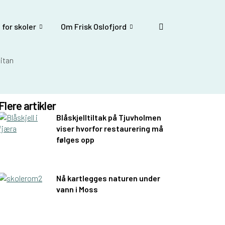
 for skoler
Om Frisk Oslofjord
Flere artikler
Blåskjelltiltak på Tjuvholmen
viser hvorfor restaurering må
følges opp
Nå kartlegges naturen under
vann i Moss