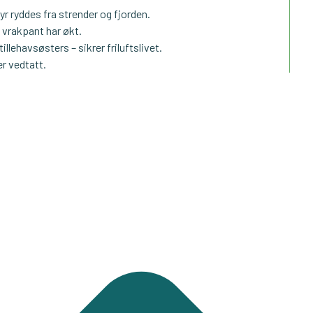
yr ryddes fra strender og fjorden.
g vrakpant har økt.
llehavsøsters – sikrer friluftslivet.
r vedtatt.