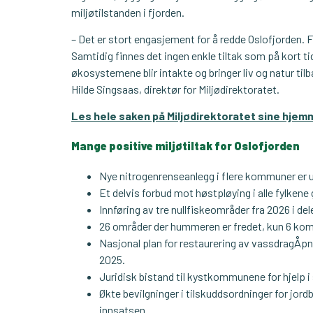
miljøtilstanden i fjorden.
– Det er stort engasjement for å redde Oslofjorden. Fle
Samtidig finnes det ingen enkle tiltak som på kort tid 
økosystemene blir intakte og bringer liv og natur ti
Hilde Singsaas, direktør for Miljødirektoratet.
Les hele saken på Miljødirektoratet sine hjem
Mange positive miljøtiltak for Oslofjorden
Nye nitrogenrenseanlegg i flere kommuner er 
Et delvis forbud mot høstpløying i alle fylkene 
Innføring av tre nullfiskeområder fra 2026 i del
26 områder der hummeren er fredet, kun 6 kom
Nasjonal plan for restaurering av vassdragÅpne o
2025.
Juridisk bistand til kystkommunene for hjelp 
Økte bevilgninger i tilskuddsordninger for jordbr
innsatsen.