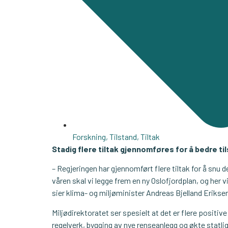
Forskning
,
Tilstand
,
Tiltak
Stadig flere tiltak gjennomføres for å bedre til
– Regjeringen har gjennomført flere tiltak for å snu de
våren skal vi legge frem en ny Oslofjordplan, og her vi
sier klima- og miljøminister Andreas Bjelland Erikse
Miljødirektoratet ser spesielt at det er flere positive
regelverk, bygging av nye renseanlegg og økte statlige t