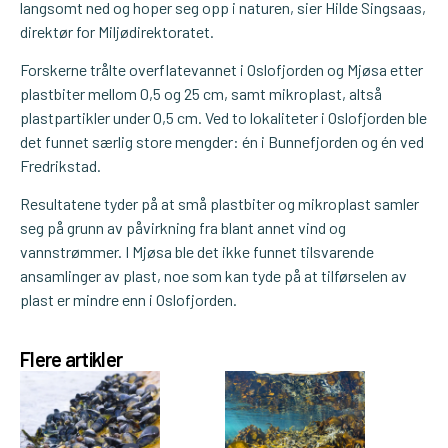
langsomt ned og hoper seg opp i naturen, sier Hilde Singsaas,
direktør for Miljødirektoratet.
Forskerne trålte overflatevannet i Oslofjorden og Mjøsa etter
plastbiter mellom 0,5 og 25 cm, samt mikroplast, altså
plastpartikler under 0,5 cm. Ved to lokaliteter i Oslofjorden ble
det funnet særlig store mengder: én i Bunnefjorden og én ved
Fredrikstad.
Resultatene tyder på at små plastbiter og mikroplast samler
seg på grunn av påvirkning fra blant annet vind og
vannstrømmer. I Mjøsa ble det ikke funnet tilsvarende
ansamlinger av plast, noe som kan tyde på at tilførselen av
plast er mindre enn i Oslofjorden.
Flere artikler