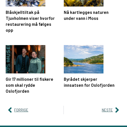
Blåskjelltiltak på
Nå kartlegges naturen
Tjuvholmen viser hvorfor
under vann i Moss
restaurering må følges
opp
Gir 17 millioner til fiskere
Byrådet skjerper
som skal rydde
innsatsen for Oslofjorden
Oslofjorden
FORRIGE
NESTE