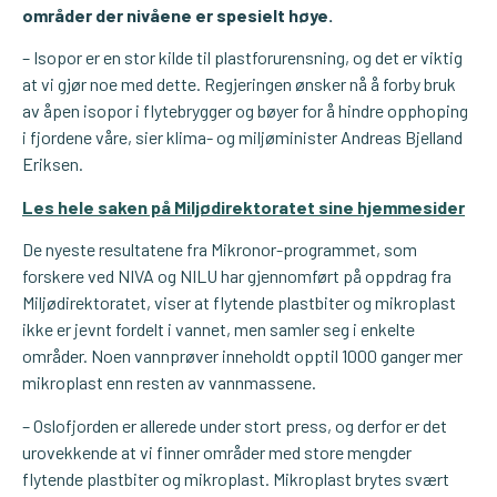
områder der nivåene er spesielt høye.
– Isopor er en stor kilde til plastforurensning, og det er viktig
at vi gjør noe med dette. Regjeringen ønsker nå å forby bruk
av åpen isopor i flytebrygger og bøyer for å hindre opphoping
i fjordene våre, sier klima- og miljøminister Andreas Bjelland
Eriksen.
Les hele saken på Miljødirektoratet sine hjemmesider
De nyeste resultatene fra Mikronor-programmet, som
forskere ved NIVA og NILU har gjennomført på oppdrag fra
Miljødirektoratet, viser at flytende plastbiter og mikroplast
ikke er jevnt fordelt i vannet, men samler seg i enkelte
områder. Noen vannprøver inneholdt opptil 1000 ganger mer
mikroplast enn resten av vannmassene.
– Oslofjorden er allerede under stort press, og derfor er det
urovekkende at vi finner områder med store mengder
flytende plastbiter og mikroplast. Mikroplast brytes svært