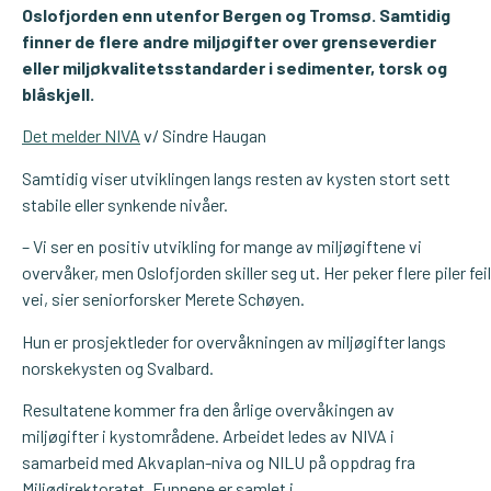
Oslofjorden enn utenfor Bergen og Tromsø. Samtidig
finner de flere andre miljøgifter over grenseverdier
eller miljøkvalitetsstandarder i sedimenter, torsk og
blåskjell.
Det melder NIVA
v/ Sindre Haugan
Samtidig viser utviklingen langs resten av kysten stort sett
stabile eller synkende nivåer.
– Vi ser en positiv utvikling for mange av miljøgiftene vi
overvåker, men Oslofjorden skiller seg ut. Her peker flere piler feil
vei, sier seniorforsker Merete Schøyen.
Hun er prosjektleder for overvåkningen av miljøgifter langs
norskekysten og Svalbard.
Resultatene kommer fra den årlige overvåkingen av
miljøgifter i kystområdene. Arbeidet ledes av NIVA i
samarbeid med Akvaplan-niva og NILU på oppdrag fra
Miljødirektoratet. Funnene er samlet i