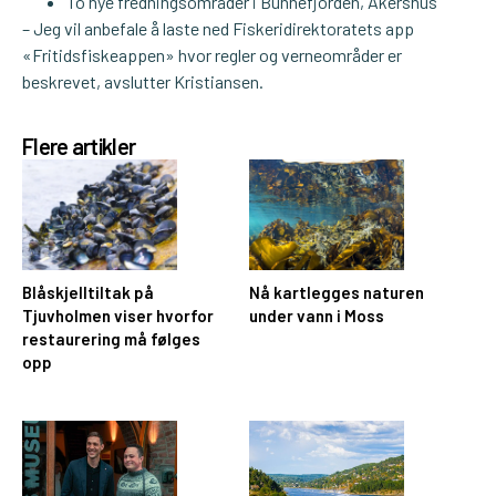
To nye fredningsområder i Bunnefjorden, Akershus
– Jeg vil anbefale å laste ned Fiskeridirektoratets app
«Fritidsfiskeappen» hvor regler og verneområder er
beskrevet, avslutter Kristiansen.
Flere artikler
Blåskjelltiltak på
Nå kartlegges naturen
Tjuvholmen viser hvorfor
under vann i Moss
restaurering må følges
opp