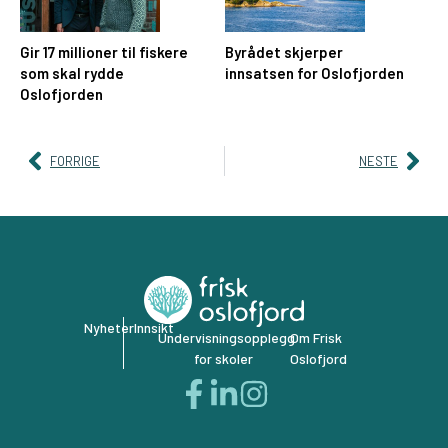
Gir 17 millioner til fiskere
Byrådet skjerper
som skal rydde
innsatsen for Oslofjorden
Oslofjorden
FORRIGE
NESTE
Nyheter
Innsikt
Undervisningsopplegg
Om Frisk
for skoler
Oslofjord