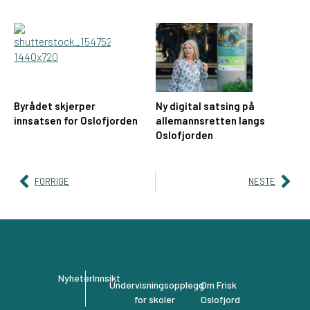
Byrådet skjerper
Ny digital satsing på
innsatsen for Oslofjorden
allemannsretten langs
Oslofjorden
FORRIGE
NESTE
Nyheter
Innsikt
Undervisningsopplegg
Om Frisk
for skoler
Oslofjord