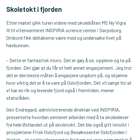
Skoletokt i fjorden
Etter møtet gikk turen videre med skolebåten MS Ny Vigra
III til vitensenteret INSPIRIA science center i Sarpsborg.
Ombord fikk deltakerne være med og undersøke livet på
havbunnen.
– Dette er fantastisk moro. Det er gøy å se, oppleve og ta på
fjorden. Det gjør at du får et helt annet engasjement. Jeg tror
det er den beste måten å engasjere ungdom på, og skjønne
hvor viktig det er å ta vare på Oslofjorden. Det vil sørge for at
vi har en rik og levende fjord også i fremtiden, mener
statsråden.
Geir Endregard, administrerende direktør ved INSPIRIA,
presenterte hvordan senteret arbeider med å ta skoleelever
fra hele Østlandet ut på skoletokt. Det ble også gitt innsikt i
prosjektene Frisk Oslofjord og Besøkssenter Oslofjorden i
Horten – et opplevelsessenter for barn og unge som ønsker å