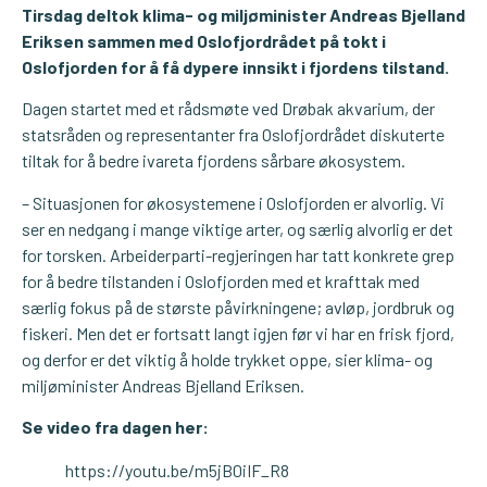
Tirsdag deltok klima- og miljøminister Andreas Bjelland
Eriksen sammen med Oslofjordrådet på tokt i
Oslofjorden for å få dypere innsikt i fjordens tilstand.
Dagen startet med et rådsmøte ved Drøbak akvarium, der
statsråden og representanter fra Oslofjordrådet diskuterte
tiltak for å bedre ivareta fjordens sårbare økosystem.
– Situasjonen for økosystemene i Oslofjorden er alvorlig. Vi
ser en nedgang i mange viktige arter, og særlig alvorlig er det
for torsken. Arbeiderparti-regjeringen har tatt konkrete grep
for å bedre tilstanden i Oslofjorden med et krafttak med
særlig fokus på de største påvirkningene; avløp, jordbruk og
fiskeri. Men det er fortsatt langt igjen før vi har en frisk fjord,
og derfor er det viktig å holde trykket oppe, sier klima- og
miljøminister Andreas Bjelland Eriksen.
Se video fra dagen her:
https://youtu.be/m5jB0iIF_R8