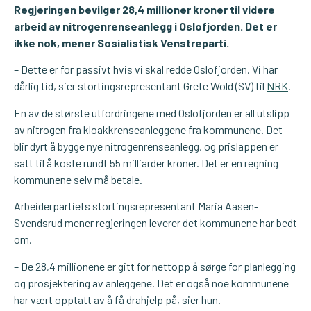
Regjeringen bevilger 28,4 millioner kroner til videre
arbeid av nitrogenrenseanlegg i Oslofjorden. Det er
ikke nok, mener Sosialistisk Venstreparti.
– Dette er for passivt hvis vi skal redde Oslofjorden. Vi har
dårlig tid, sier stortingsrepresentant Grete Wold (SV) til
NRK
.
En av de største utfordringene med Oslofjorden er all utslipp
av nitrogen fra kloakkrenseanleggene fra kommunene. Det
blir dyrt å bygge nye nitrogenrenseanlegg, og prislappen er
satt til å koste rundt 55 milliarder kroner. Det er en regning
kommunene selv må betale.
Arbeiderpartiets stortingsrepresentant Maria Aasen-
Svendsrud mener regjeringen leverer det kommunene har bedt
om.
– De 28,4 millionene er gitt for nettopp å sørge for planlegging
og prosjektering av anleggene. Det er også noe kommunene
har vært opptatt av å få drahjelp på, sier hun.