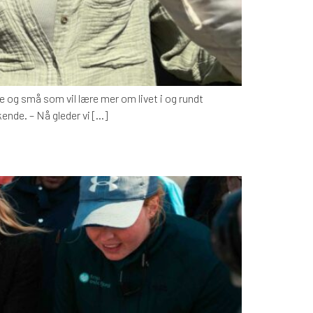
 og små som vil lære mer om livet i og rundt
kende. – Nå gleder vi […]