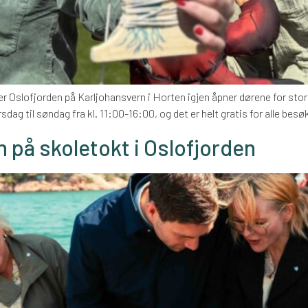
slofjorden på Karljohansvern i Horten igjen åpner dørene for store
dag til søndag fra kl. 11:00-16:00, og det er helt gratis for alle besø
 på skoletokt i Oslofjorden