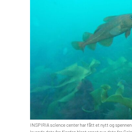
INSPIRIA science center har fått et nytt og spennen
levende data fra fjorden blant annet nye data fra Col