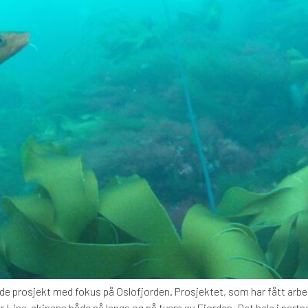
de prosjekt med fokus på Oslofjorden. Prosjektet, som har fått arbei
or Line-skipene både på langs og på tvers av Fjorden. Det hele i par