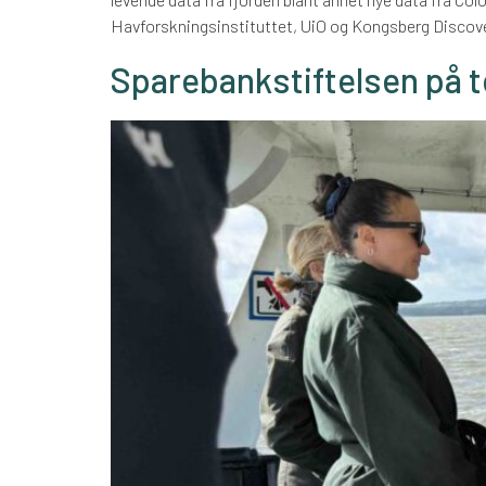
Havforskningsinstituttet, UiO og Kongsberg Discove
Sparebankstiftelsen på t