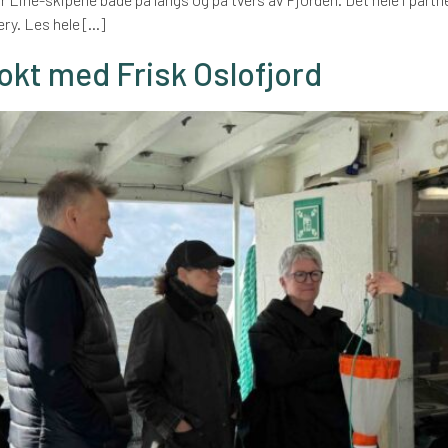
ry. Les hele […]
okt med Frisk Oslofjord