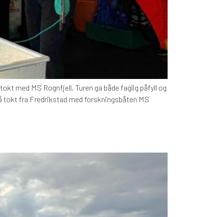
okt med MS Rognfjell. Turen ga både faglig påfyll og
å tokt fra Fredrikstad med forskningsbåten MS