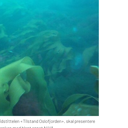
dstittelen «Tilstand Oslofjorden», skal presentere
tnerskap med blant annet NIVA,