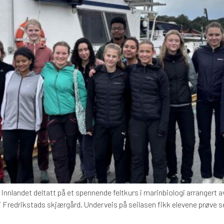
 Innlandet deltatt på et spennende feltkurs i marinbiologi arrangert
 i Fredrikstads skjærgård. Underveis på seilasen fikk elevene prøve 